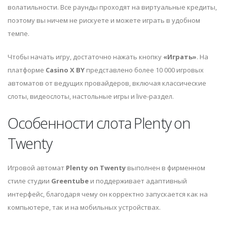
волатильности. Все раунды проходят на виртуальные кредиты,
поэтому вы ничем не рискуете и можете играть в удобном
темпе.
Чтобы начать игру, достаточно нажать кнопку
«Играть»
. На
платформе
Casino X BY
представлено более 10 000 игровых
автоматов от ведущих провайдеров, включая классические
слоты, видеослоты, настольные игры и live-раздел.
Особенности слота Plenty on
Twenty
Игровой автомат
Plenty on Twenty
выполнен в фирменном
стиле студии
Greentube
и поддерживает адаптивный
интерфейс, благодаря чему он корректно запускается как на
компьютере, так и на мобильных устройствах.