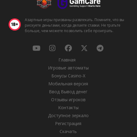
Азартные игры призваны развлекать. Помните, что вы
рискуете деньгами, когда делаете ставки. Не тратьте
больше, чем можете позволить себе проиграть.
Главная
Игровые автоматы
Бонусы Casino-X
Мобильная версия
Ввод Вывод денег
Отзывы игроков
Контакты
Доступное зеркало
Регистрация
Скачать