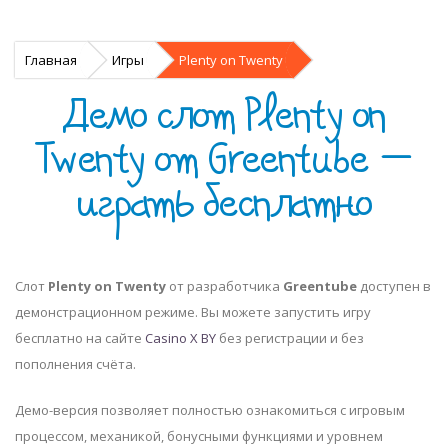
Главная
Игры
Plenty on Twenty
Демо слот Plenty on
Twenty от Greentube —
играть бесплатно
Слот
Plenty on Twenty
от разработчика
Greentube
доступен в
демонстрационном режиме. Вы можете запустить игру
бесплатно на сайте
Casino X BY
без регистрации и без
пополнения счёта.
Демо-версия позволяет полностью ознакомиться с игровым
процессом, механикой, бонусными функциями и уровнем