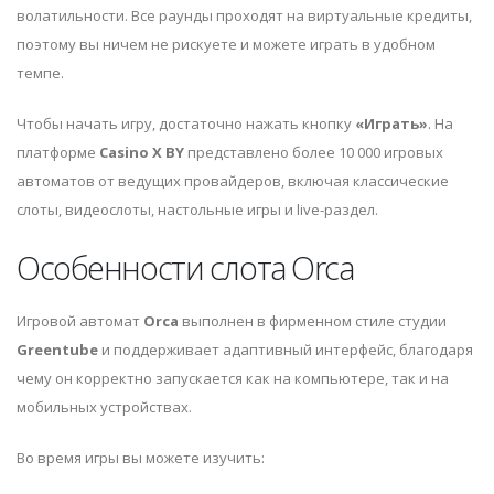
волатильности. Все раунды проходят на виртуальные кредиты,
поэтому вы ничем не рискуете и можете играть в удобном
темпе.
Чтобы начать игру, достаточно нажать кнопку
«Играть»
. На
платформе
Casino X BY
представлено более 10 000 игровых
автоматов от ведущих провайдеров, включая классические
слоты, видеослоты, настольные игры и live-раздел.
Особенности слота Orca
Игровой автомат
Orca
выполнен в фирменном стиле студии
Greentube
и поддерживает адаптивный интерфейс, благодаря
чему он корректно запускается как на компьютере, так и на
мобильных устройствах.
Во время игры вы можете изучить: