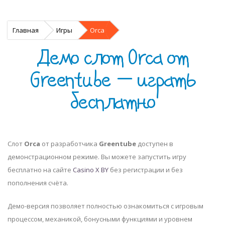
Главная
Игры
Orca
Демо слот Orca от
Greentube — играть
бесплатно
Слот
Orca
от разработчика
Greentube
доступен в
демонстрационном режиме. Вы можете запустить игру
бесплатно на сайте
Casino X BY
без регистрации и без
пополнения счёта.
Демо-версия позволяет полностью ознакомиться с игровым
процессом, механикой, бонусными функциями и уровнем