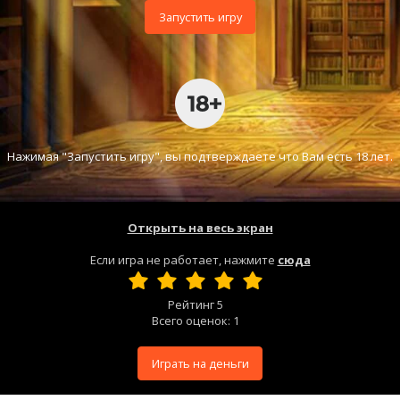
Запустить игру
Нажимая "Запустить игру", вы подтверждаете что Вам есть 18 лет.
Открыть на весь экран
Если игра не работает, нажмите
сюда
Рейтинг
5
Всего оценок:
1
Играть на деньги