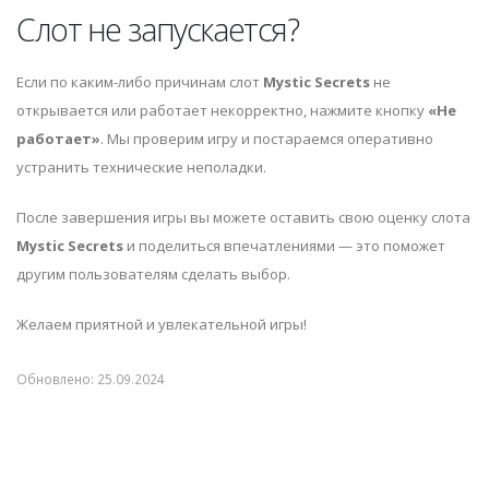
Слот не запускается?
Если по каким-либо причинам слот
Mystic Secrets
не
открывается или работает некорректно, нажмите кнопку
«Не
работает»
. Мы проверим игру и постараемся оперативно
устранить технические неполадки.
После завершения игры вы можете оставить свою оценку слота
Mystic Secrets
и поделиться впечатлениями — это поможет
другим пользователям сделать выбор.
Желаем приятной и увлекательной игры!
Обновлено:
25.09.2024