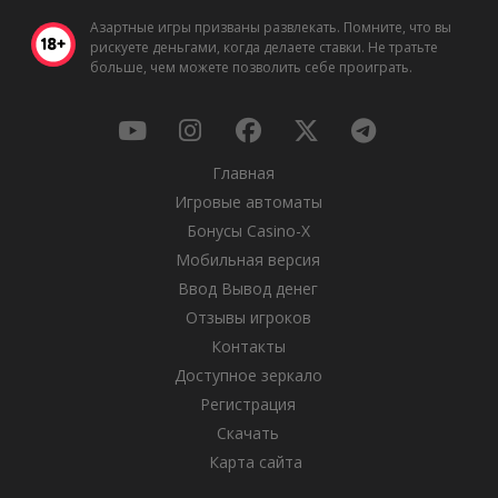
Азартные игры призваны развлекать. Помните, что вы
рискуете деньгами, когда делаете ставки. Не тратьте
больше, чем можете позволить себе проиграть.
Главная
Игровые автоматы
Бонусы Casino-X
Мобильная версия
Ввод Вывод денег
Отзывы игроков
Контакты
Доступное зеркало
Регистрация
Скачать
Карта сайта