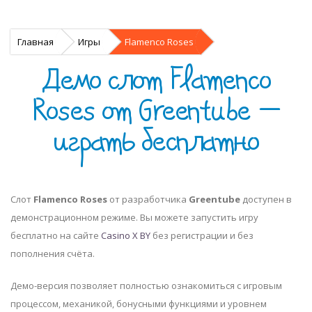
Главная
Игры
Flamenco Roses
Демо слот Flamenco
Roses от Greentube —
играть бесплатно
Слот
Flamenco Roses
от разработчика
Greentube
доступен в
демонстрационном режиме. Вы можете запустить игру
бесплатно на сайте
Casino X BY
без регистрации и без
пополнения счёта.
Демо-версия позволяет полностью ознакомиться с игровым
процессом, механикой, бонусными функциями и уровнем