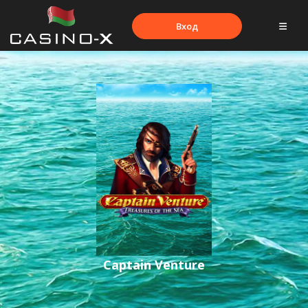
Вход
Captain Venture