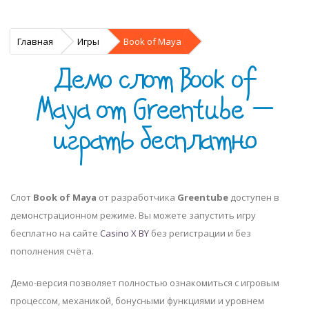
Главная
Игры
Book of Maya
Демо слот Book of
Maya от Greentube —
играть бесплатно
Слот
Book of Maya
от разработчика
Greentube
доступен в
демонстрационном режиме. Вы можете запустить игру
бесплатно на сайте
Casino X BY
без регистрации и без
пополнения счёта.
Демо-версия позволяет полностью ознакомиться с игровым
процессом, механикой, бонусными функциями и уровнем