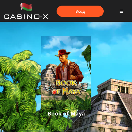
Вход
Book of Maya