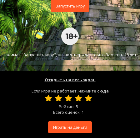
Запустить игру
Нажимая "Запустить игру", вы подтверждаете что Вам есть 18 лет.
Открыть на весь экран
Если игра не работает, нажмите
сюда
Рейтинг
5
Всего оценок:
1
Играть на деньги