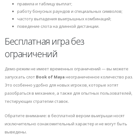
правила и таблицу выплат;
работу бонусных раундов и специальных символов;
частоту выпадения выигрышных комбинаций;
поведение слота на длинной дистанции.
Бесплатная игра без
ограничений
Демо-режим не имеет временных ограничений — вы можете
запускать слот
Book of Maya
неограниченное количество раз.
Это особенно удобно для новых игроков, которые хотят
разобраться в механике, а также для опытных пользователей,
тестирующих стратегии ставок.
Обратите внимание: в бесплатной версии выигрыши носят
исключительно ознакомительный характер и не могут быть
выведены.