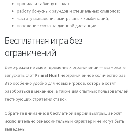
правила и таблицу выплат;
работу бонусных раундов и специальных символов;
частоту выпадения выигрышных комбинаций;
поведение слота на длинной дистанции.
Бесплатная игра без
ограничений
Демо-режим не имеет временных ограничений — вы можете
запускать слот
Primal Hunt
неограниченное количество раз.
Это особенно удобно для новых игроков, которые хотят
разобраться в механике, а также для опытных пользователей,
тестирующих стратегии ставок.
Обратите внимание: в бесплатной версии выигрыши носят
исключительно ознакомительный характер и не могут быть
выведены.