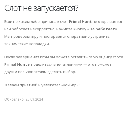
Слот не запускается?
Если по каким-либо причинам слот
Primal Hunt
не открывается
или работает некорректно, нажмите кнопку
«Не работает»
.
Мы проверим игру и постараемся оперативно устранить
технические неполадки.
После завершения игры вы можете оставить свою оценку слота
Primal Hunt
и поделиться впечатлениями — это поможет
другим пользователям сделать выбор.
Желаем приятной и увлекательной игры!
Обновлено:
25.09.2024