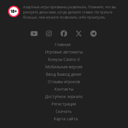
Азартные игры призваны развлекать. Помните, что вы
рискуете деньгами, когда делаете ставки. Не тратьте
больше, чем можете позволить себе проиграть.
Главная
Игровые автоматы
Бонусы Casino-X
Мобильная версия
Ввод Вывод денег
Отзывы игроков
Контакты
Доступное зеркало
Регистрация
Скачать
Карта сайта