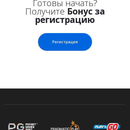
Готовы начать?
Получите
Бонус за
регистрацию
Регистрация