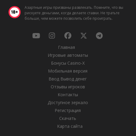
Азартные игры призваны развлекать. Помните, что вы
рискуете деньгами, когда делаете ставки. Не тратьте
больше, чем можете позволить себе проиграть.
Главная
Игровые автоматы
Бонусы Casino-X
Мобильная версия
Ввод Вывод денег
Отзывы игроков
Контакты
Доступное зеркало
Регистрация
Скачать
Карта сайта