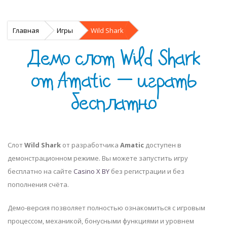
Главная
Игры
Wild Shark
Демо слот Wild Shark
от Amatic — играть
бесплатно
Слот
Wild Shark
от разработчика
Amatic
доступен в
демонстрационном режиме. Вы можете запустить игру
бесплатно на сайте
Casino X BY
без регистрации и без
пополнения счёта.
Демо-версия позволяет полностью ознакомиться с игровым
процессом, механикой, бонусными функциями и уровнем