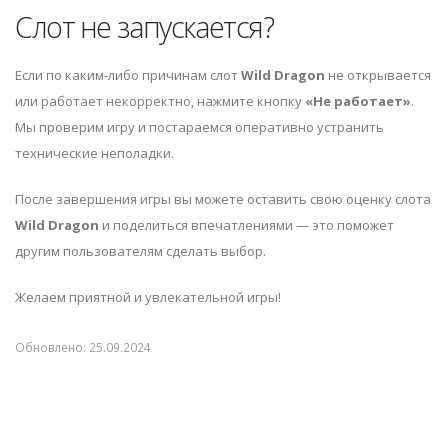
Слот не запускается?
Если по каким-либо причинам слот
Wild Dragon
не открывается
или работает некорректно, нажмите кнопку
«Не работает»
.
Мы проверим игру и постараемся оперативно устранить
технические неполадки.
После завершения игры вы можете оставить свою оценку слота
Wild Dragon
и поделиться впечатлениями — это поможет
другим пользователям сделать выбор.
Желаем приятной и увлекательной игры!
Обновлено:
25.09.2024