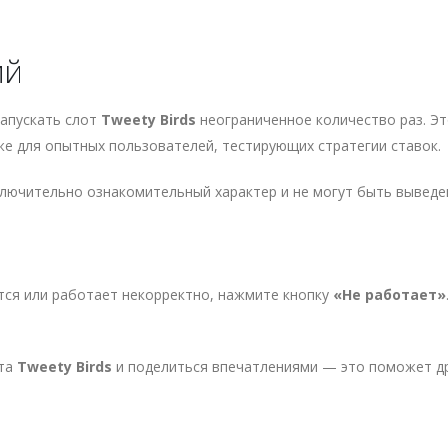
ий
апускать слот
Tweety Birds
неограниченное количество раз. Э
кже для опытных пользователей, тестирующих стратегии ставок.
ключительно ознакомительный характер и не могут быть выведе
ся или работает некорректно, нажмите кнопку
«Не работает»
ота
Tweety Birds
и поделиться впечатлениями — это поможет д