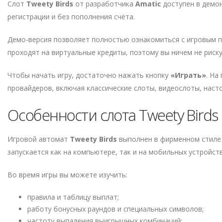
Слот
Tweety Birds
от разработчика
Amatic
доступен в демо
регистрации и без пополнения счёта.
Демо-версия позволяет полностью ознакомиться с игровым п
проходят на виртуальные кредиты, поэтому вы ничем не риск
Чтобы начать игру, достаточно нажать кнопку
«Играть»
. На
провайдеров, включая классические слоты, видеослоты, настол
Особенности слота Tweety Birds
Игровой автомат
Tweety Birds
выполнен в фирменном стиле
запускается как на компьютере, так и на мобильных устройств
Во время игры вы можете изучить:
правила и таблицу выплат;
работу бонусных раундов и специальных символов;
частоту выпадения выигрышных комбинаций;