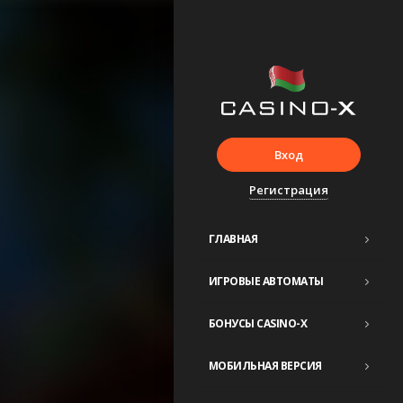
Вход
Регистрация
ГЛАВНАЯ
ИГРОВЫЕ АВТОМАТЫ
БОНУСЫ CASINO-X
МОБИЛЬНАЯ ВЕРСИЯ