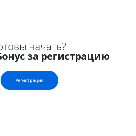
отовы начать?
Бонус за регистрацию
Регистрация