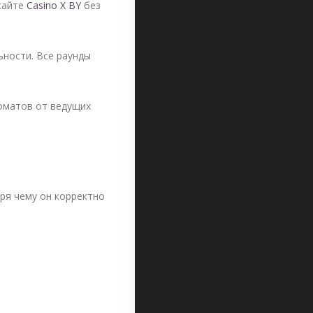
сайте
Casino X BY
без
ности. Все раунды
оматов от ведущих
ря чему он корректно