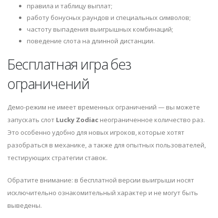
правила и таблицу выплат;
работу бонусных раундов и специальных символов;
частоту выпадения выигрышных комбинаций;
поведение слота на длинной дистанции.
Бесплатная игра без
ограничений
Демо-режим не имеет временных ограничений — вы можете
запускать слот
Lucky Zodiac
неограниченное количество раз.
Это особенно удобно для новых игроков, которые хотят
разобраться в механике, а также для опытных пользователей,
тестирующих стратегии ставок.
Обратите внимание: в бесплатной версии выигрыши носят
исключительно ознакомительный характер и не могут быть
выведены.