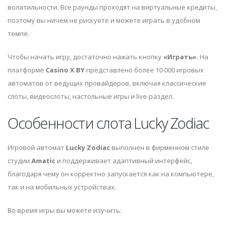
волатильности. Все раунды проходят на виртуальные кредиты,
поэтому вы ничем не рискуете и можете играть в удобном
темпе.
Чтобы начать игру, достаточно нажать кнопку
«Играть»
. На
платформе
Casino X BY
представлено более 10 000 игровых
автоматов от ведущих провайдеров, включая классические
слоты, видеослоты, настольные игры и live-раздел.
Особенности слота Lucky Zodiac
Игровой автомат
Lucky Zodiac
выполнен в фирменном стиле
студии
Amatic
и поддерживает адаптивный интерфейс,
благодаря чему он корректно запускается как на компьютере,
так и на мобильных устройствах.
Во время игры вы можете изучить: