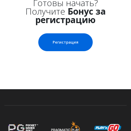
Готовы начать?
Получите
Бонус за
регистрацию
Регистрация