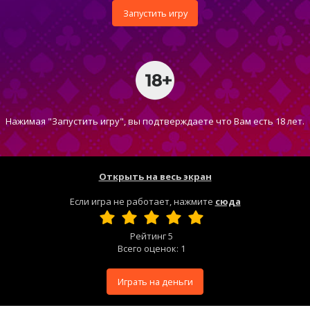
Запустить игру
Нажимая "Запустить игру", вы подтверждаете что Вам есть 18 лет.
Открыть на весь экран
Если игра не работает, нажмите
сюда
Рейтинг
5
Всего оценок:
1
Играть на деньги