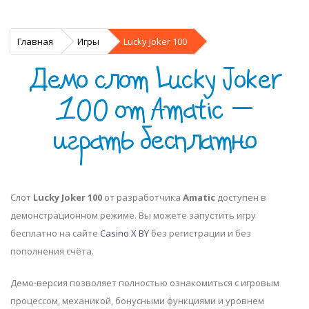
Главная
Игры
Lucky Joker 100
Демо слот Lucky Joker
100 от Amatic —
играть бесплатно
Слот
Lucky Joker 100
от разработчика
Amatic
доступен в
демонстрационном режиме. Вы можете запустить игру
бесплатно на сайте
Casino X BY
без регистрации и без
пополнения счёта.
Демо-версия позволяет полностью ознакомиться с игровым
процессом, механикой, бонусными функциями и уровнем