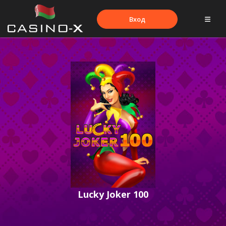
Вход
Lucky Joker 100