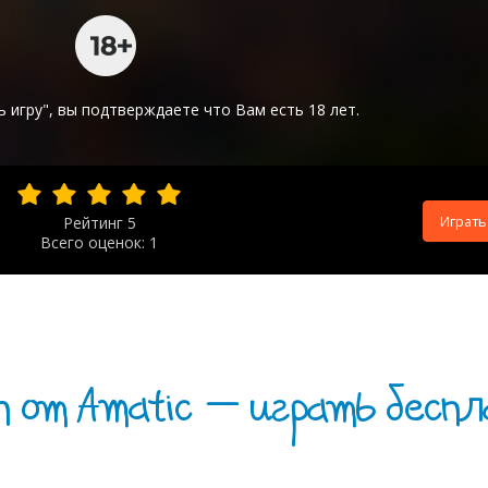
 игру", вы подтверждаете что Вам есть 18 лет.
Играть
Рейтинг
5
Всего оценок:
1
in от Amatic — играть бесп