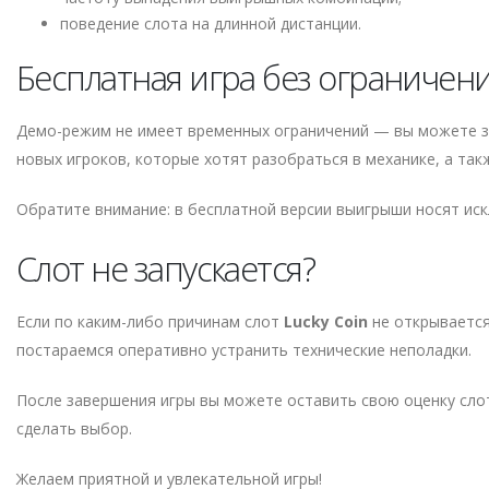
поведение слота на длинной дистанции.
Бесплатная игра без ограничен
Демо-режим не имеет временных ограничений — вы можете з
новых игроков, которые хотят разобраться в механике, а та
Обратите внимание: в бесплатной версии выигрыши носят ис
Слот не запускается?
Если по каким-либо причинам слот
Lucky Coin
не открывается
постараемся оперативно устранить технические неполадки.
После завершения игры вы можете оставить свою оценку сл
сделать выбор.
Желаем приятной и увлекательной игры!