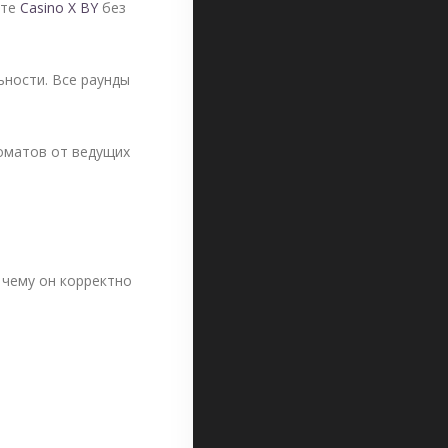
йте
Casino X BY
без
ности. Все раунды
оматов от ведущих
 чему он корректно