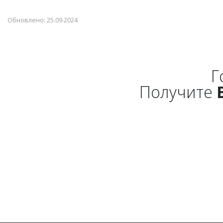
Обновлено:
25.09.2024
Г
Получите