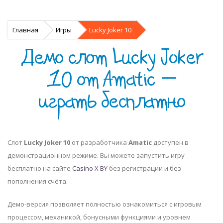
Главная
Игры
Lucky Joker 10
Демо слот Lucky Joker
10 от Amatic —
играть бесплатно
Слот
Lucky Joker 10
от разработчика
Amatic
доступен в
демонстрационном режиме. Вы можете запустить игру
бесплатно на сайте
Casino X BY
без регистрации и без
пополнения счёта.
Демо-версия позволяет полностью ознакомиться с игровым
процессом, механикой, бонусными функциями и уровнем