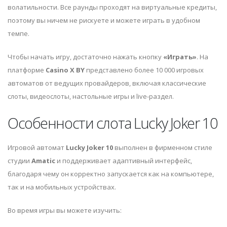
волатильности. Все раунды проходят на виртуальные кредиты,
поэтому вы ничем не рискуете и можете играть в удобном
темпе.
Чтобы начать игру, достаточно нажать кнопку
«Играть»
. На
платформе
Casino X BY
представлено более 10 000 игровых
автоматов от ведущих провайдеров, включая классические
слоты, видеослоты, настольные игры и live-раздел.
Особенности слота Lucky Joker 10
Игровой автомат
Lucky Joker 10
выполнен в фирменном стиле
студии
Amatic
и поддерживает адаптивный интерфейс,
благодаря чему он корректно запускается как на компьютере,
так и на мобильных устройствах.
Во время игры вы можете изучить: