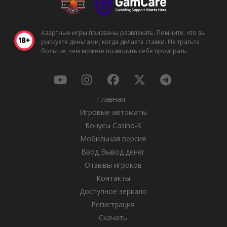
Азартные игры призваны развлекать. Помните, что вы
рискуете деньгами, когда делаете ставки. Не тратьте
больше, чем можете позволить себе проиграть.
Главная
Игровые автоматы
Бонусы Casino-X
Мобильная версия
Ввод Вывод денег
Отзывы игроков
Контакты
Доступное зеркало
Регистрация
Скачать