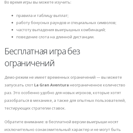
Во время игры вы можете изучить:
правила и таблицу выплат;
работу бонусных раундов и специальных символов;
частоту выпадения выигрышных комбинаций;
поведение слота на длинной дистанции.
Бесплатная игра без
ограничений
Демо-режим не имеет временных ограничений — вы можете
запускать слот
La Gran Aventura
неограниченное количество
раз. Это особенно удобно для новых игроков, которые хотят
разобраться в механике, а также для опытных пользователей,
тестирующих стратегии ставок.
Обратите внимание: в бесплатной версии выигрыши носят
исключительно ознакомительный характер и не могут быть