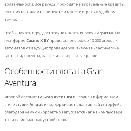
волатильности. Все раунды проходят на виртуальные кредиты,
поэтому вы ничем не рискуете и можете играть в удобном
темпе.
Чтобы начать игру, достаточно нажать кнопку
«Играть»
. На
платформе
Casino X BY
представлено более 10 000 игровых
автоматов от ведущих провайдеров, включая классические
слоты, видеослоты, настольные игры и live-раздел.
Особенности слота La Gran
Aventura
Игровой автомат
La Gran Aventura
выполнен в фирменном
стиле студии
Amatic
и поддерживает адаптивный интерфейс,
благодаря чему он корректно запускается как на компьютере,
так и на мобильных устройствах.