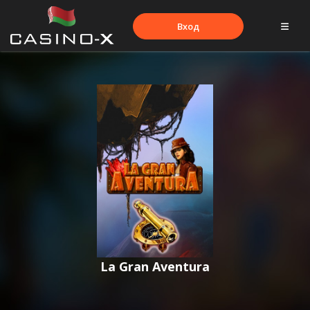
Вход
La Gran Aventura