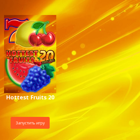
Hottest Fruits 20
Запустить игру