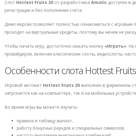
Слот
Hottest Fruits 20
от разработчика
Amatic
доступен в д
регистрации и без пополнения счёта.
Демо-версия позволяет полностью ознакомиться с игровым п
проходят на виртуальные кредиты, поэтому вы ничем не риск
Чтобы начать игру, достаточно нажать кнопку
«Играть»
. На
провайдеров, включая классические слоты, видеослоты, настол
Особенности слота Hottest Fruits
Игровой автомат
Hottest Fruits 20
выполнен в фирменном ст
запускается как на компьютере, так и на мобильных устройств
Во время игры вы можете изучить:
правила и таблицу выплат;
работу бонусных раундов и специальных символов;
частоту выпадения выигрышных комбинаций;