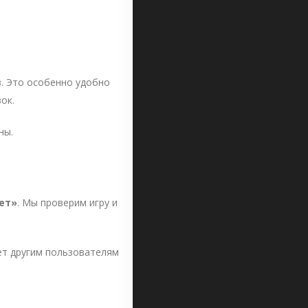
. Это особенно удобно
ок.
ны.
ет»
. Мы проверим игру и
т другим пользователям