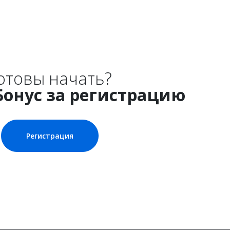
отовы начать?
Бонус за регистрацию
Регистрация