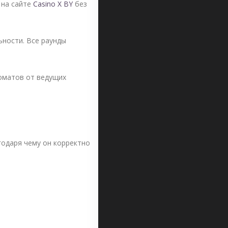
 на сайте
Casino X BY
без
ности. Все раунды
оматов от ведущих
одаря чему он корректно