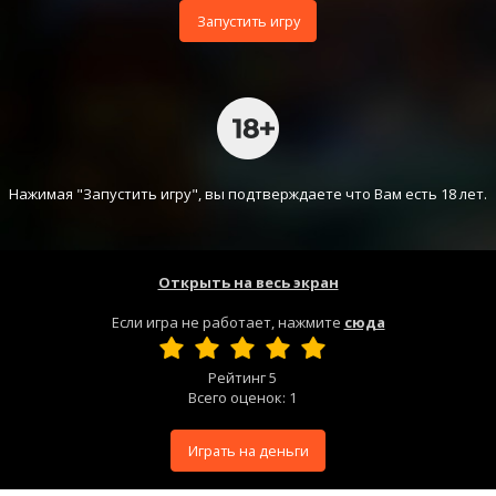
Запустить игру
Нажимая "Запустить игру", вы подтверждаете что Вам есть 18 лет.
Открыть на весь экран
Если игра не работает, нажмите
сюда
Рейтинг
5
Всего оценок:
1
Играть на деньги