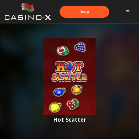
Вход
Hot Scatter