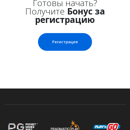
Готовы начать?
Получите
Бонус за
регистрацию
Регистрация