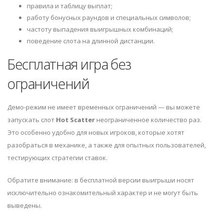
правила и таблицу выплат;
работу бонусных раундов и специальных символов;
частоту выпадения выигрышных комбинаций;
поведение слота на длинной дистанции.
Бесплатная игра без
ограничений
Демо-режим не имеет временных ограничений — вы можете
запускать слот
Hot Scatter
неограниченное количество раз.
Это особенно удобно для новых игроков, которые хотят
разобраться в механике, а также для опытных пользователей,
тестирующих стратегии ставок.
Обратите внимание: в бесплатной версии выигрыши носят
исключительно ознакомительный характер и не могут быть
выведены.