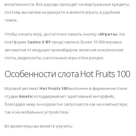
волатильности. Все раунды проходят на виртуальные кредиты,
поэтому вы ничем не рискуете и можете играть в удобном
темпе.
Чтобы начать игру, достаточно нажать кнопку
«Играть»
. На
платформе
Casino X BY
представлено более 10 000 игровых
автоматов от ведущих провайдеров, включая классические
слоты, видеослоты, настольные игры и live-раздел.
Особенности слота Hot Fruits 100
Игровой автомат
Hot Fruits 100
выполнен в фирменном стиле
студии
Amatic
и поддерживает адаптивный интерфейс,
благодаря чему он корректно запускается как на компьютере,
так и на мобильных устройствах.
Во время игры вы можете изучить: