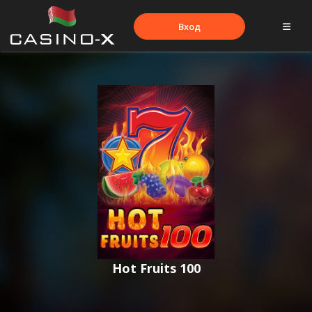
Вход
Hot Fruits 100