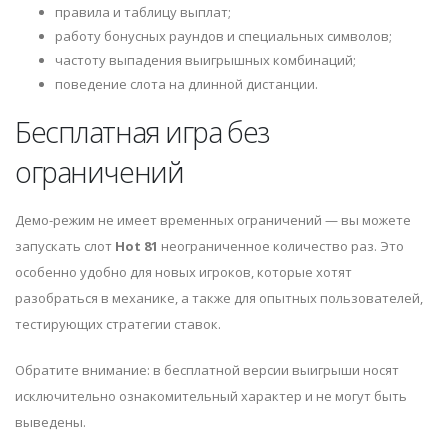
правила и таблицу выплат;
работу бонусных раундов и специальных символов;
частоту выпадения выигрышных комбинаций;
поведение слота на длинной дистанции.
Бесплатная игра без
ограничений
Демо-режим не имеет временных ограничений — вы можете
запускать слот
Hot 81
неограниченное количество раз. Это
особенно удобно для новых игроков, которые хотят
разобраться в механике, а также для опытных пользователей,
тестирующих стратегии ставок.
Обратите внимание: в бесплатной версии выигрыши носят
исключительно ознакомительный характер и не могут быть
выведены.