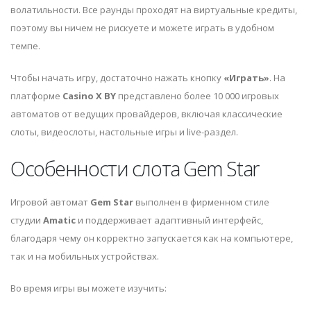
волатильности. Все раунды проходят на виртуальные кредиты,
поэтому вы ничем не рискуете и можете играть в удобном
темпе.
Чтобы начать игру, достаточно нажать кнопку
«Играть»
. На
платформе
Casino X BY
представлено более 10 000 игровых
автоматов от ведущих провайдеров, включая классические
слоты, видеослоты, настольные игры и live-раздел.
Особенности слота Gem Star
Игровой автомат
Gem Star
выполнен в фирменном стиле
студии
Amatic
и поддерживает адаптивный интерфейс,
благодаря чему он корректно запускается как на компьютере,
так и на мобильных устройствах.
Во время игры вы можете изучить: