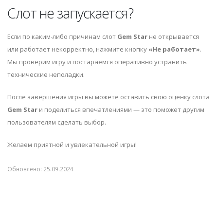
Слот не запускается?
Если по каким-либо причинам слот
Gem Star
не открывается
или работает некорректно, нажмите кнопку
«Не работает»
.
Мы проверим игру и постараемся оперативно устранить
технические неполадки.
После завершения игры вы можете оставить свою оценку слота
Gem Star
и поделиться впечатлениями — это поможет другим
пользователям сделать выбор.
Желаем приятной и увлекательной игры!
Обновлено:
25.09.2024