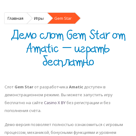
Главная
Игры
Gem Star
Демо слот Gem Star от
Amatic — играть
бесплатно
Слот
Gem Star
от разработчика
Amatic
доступен в
демонстрационном режиме. Вы можете запустить игру
бесплатно на сайте
Casino X BY
без регистрации и без
пополнения счёта.
Демо-версия позволяет полностью ознакомиться с игровым
процессом, механикой, бонусными функциями и уровнем