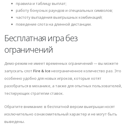
правила и таблицу выплат;
работу бонусных раундов и специальных символов;
частоту выпадения выигрышных комбинаций;
поведение слота на длинной дистанции.
Бесплатная игра без
ограничений
Демо-режим не имеет временных ограничений — вы можете
запускать слот
Fire & Ice
неограниченное количество раз. Это
особенно удобно для новых игроков, которые хотят
разобраться в механике, а также для опытных пользователей,
тестирующих стратегии ставок.
Обратите внимание: в бесплатной версии выигрыши носят
исключительно ознакомительный характер и не могут быть
выведены.