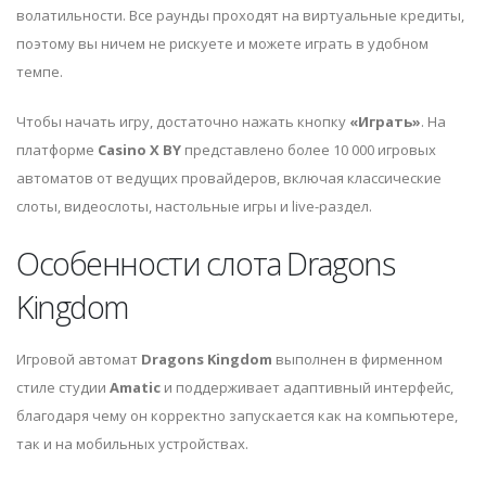
волатильности. Все раунды проходят на виртуальные кредиты,
поэтому вы ничем не рискуете и можете играть в удобном
темпе.
Чтобы начать игру, достаточно нажать кнопку
«Играть»
. На
платформе
Casino X BY
представлено более 10 000 игровых
автоматов от ведущих провайдеров, включая классические
слоты, видеослоты, настольные игры и live-раздел.
Особенности слота Dragons
Kingdom
Игровой автомат
Dragons Kingdom
выполнен в фирменном
стиле студии
Amatic
и поддерживает адаптивный интерфейс,
благодаря чему он корректно запускается как на компьютере,
так и на мобильных устройствах.