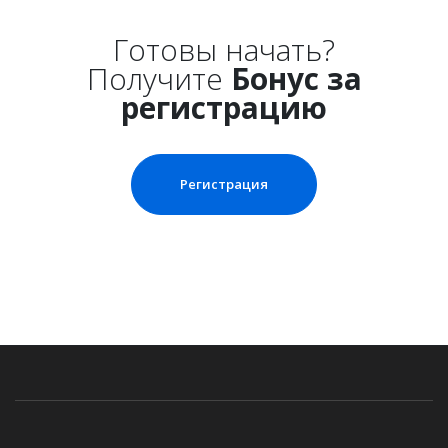
Готовы начать?
Получите
Бонус за
регистрацию
Регистрация