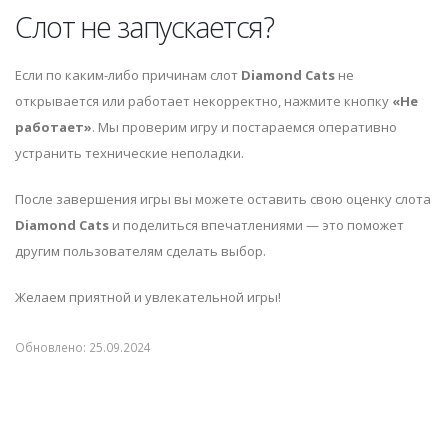
Слот не запускается?
Если по каким-либо причинам слот
Diamond Cats
не
открывается или работает некорректно, нажмите кнопку
«Не
работает»
. Мы проверим игру и постараемся оперативно
устранить технические неполадки.
После завершения игры вы можете оставить свою оценку слота
Diamond Cats
и поделиться впечатлениями — это поможет
другим пользователям сделать выбор.
Желаем приятной и увлекательной игры!
Обновлено:
25.09.2024