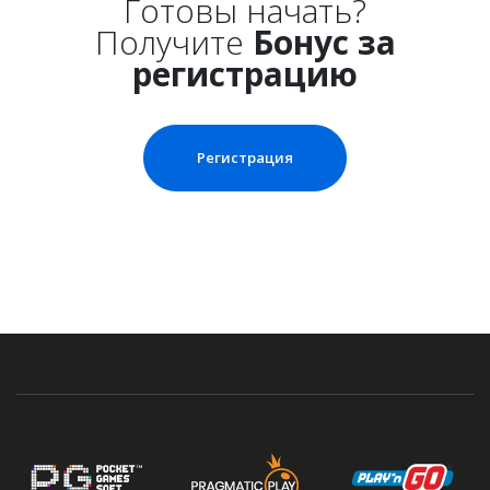
Готовы начать?
Получите
Бонус за
регистрацию
Регистрация