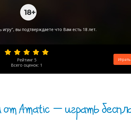
 игру", вы подтверждаете что Вам есть 18 лет.
Играть
Рейтинг
5
Всего оценок:
1
 от Amatic — играть беспл