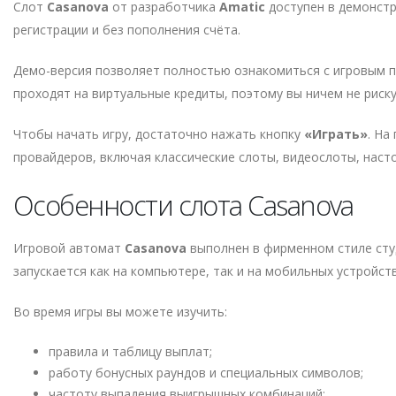
Слот
Casanova
от разработчика
Amatic
доступен в демонстр
регистрации и без пополнения счёта.
Демо-версия позволяет полностью ознакомиться с игровым п
проходят на виртуальные кредиты, поэтому вы ничем не риск
Чтобы начать игру, достаточно нажать кнопку
«Играть»
. На
провайдеров, включая классические слоты, видеослоты, настол
Особенности слота Casanova
Игровой автомат
Casanova
выполнен в фирменном стиле ст
запускается как на компьютере, так и на мобильных устройств
Во время игры вы можете изучить:
правила и таблицу выплат;
работу бонусных раундов и специальных символов;
частоту выпадения выигрышных комбинаций;