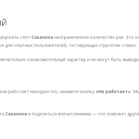
ий
апускать слот
Casanova
неограниченное количество раз. Это о
кже для опытных пользователей, тестирующих стратегии ставок.
ключительно ознакомительный характер и не могут быть выведе
или работает некорректно, нажмите кнопку
«Не работает»
. М
ота
Casanova
и поделиться впечатлениями — это поможет друг