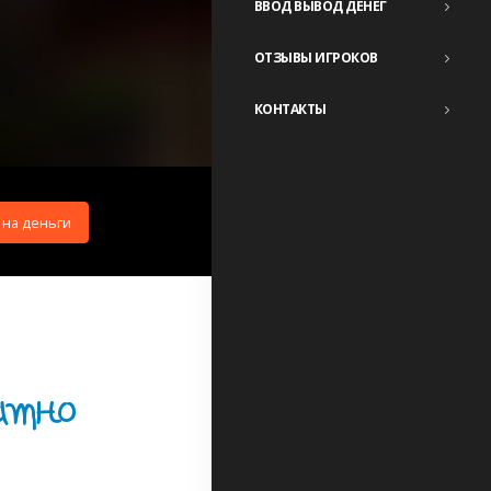
ВВОД ВЫВОД ДЕНЕГ
ОТЗЫВЫ ИГРОКОВ
КОНТАКТЫ
 на деньги
атно