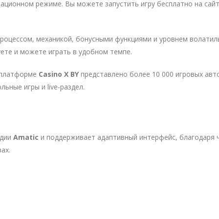
ационном режиме. Вы можете запустить игру бесплатно на сай
роцессом, механикой, бонусными функциями и уровнем волатиль
уете и можете играть в удобном темпе.
 платформе
Casino X BY
представлено более 10 000 игровых авт
ьные игры и live-раздел.
удии
Amatic
и поддерживает адаптивный интерфейс, благодаря 
ах.