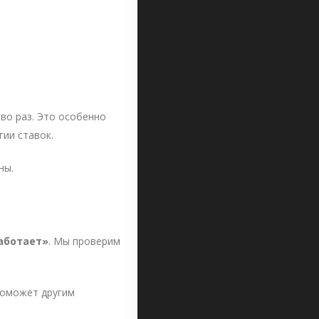
во раз. Это особенно
гии ставок.
ны.
аботает»
. Мы проверим
поможет другим