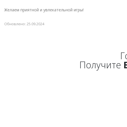
Желаем приятной и увлекательной игры!
Обновлено:
25.09.2024
Г
Получите