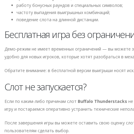
работу бонусных раундов и специальных символов;
частоту выпадения выигрышных комбинаций;
поведение слота на длинной дистанции.
Бесплатная игра без ограничен
Демо-режим не имеет временных ограничений — вы можете з
удобно для новых игроков, которые хотят разобраться в мех
Обратите внимание: в бесплатной версии выигрыши носят ис
Слот не запускается?
Если по каким-либо причинам слот
Buffalo Thunderstacks
не
игру и постараемся оперативно устранить технические непола
После завершения игры вы можете оставить свою оценку сл
пользователям сделать выбор.