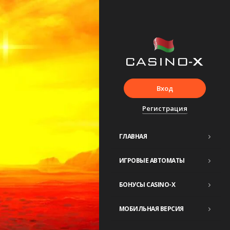
Вход
Регистрация
ГЛАВНАЯ
ИГРОВЫЕ АВТОМАТЫ
БОНУСЫ CASINO-X
МОБИЛЬНАЯ ВЕРСИЯ