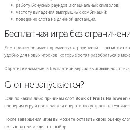
работу бонусных раундов и специальных символов;
частоту выпадения выигрышных комбинаций;
поведение слота на длинной дистанции.
Бесплатная игра без ограничен
Демо-режим не имеет временных ограничений — вы можете з
удобно для новых игроков, которые хотят разобраться в мех
Обратите внимание: в бесплатной версии выигрыши носят ис
Слот не запускается?
Если по каким-либо причинам слот
Book of Fruits Halloween
н
проверим игру и постараемся оперативно устранить техничес
После завершения игры вы можете оставить свою оценку сл
пользователям сделать выбор.