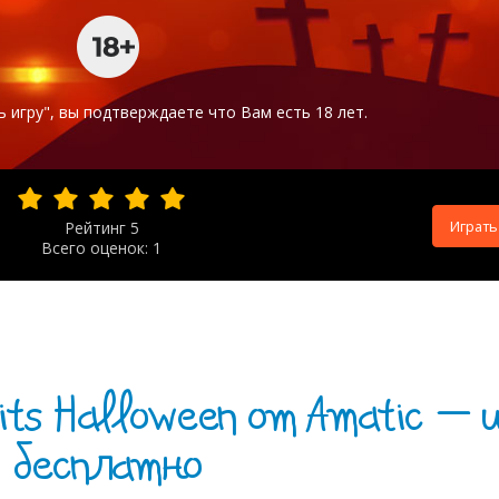
 игру", вы подтверждаете что Вам есть 18 лет.
Играть
Рейтинг
5
Всего оценок:
1
uits Halloween от Amatic — 
бесплатно