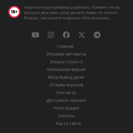
Азартные игры призваны развлекать. Помните, что вы
рискуете деньгами, когда делаете ставки. Не тратьте
больше, чем можете позволить себе проиграть.
Главная
Игровые автоматы
Бонусы Casino-X
Мобильная версия
Ввод Вывод денег
Отзывы игроков
Контакты
Доступное зеркало
Регистрация
Скачать
Карта сайта