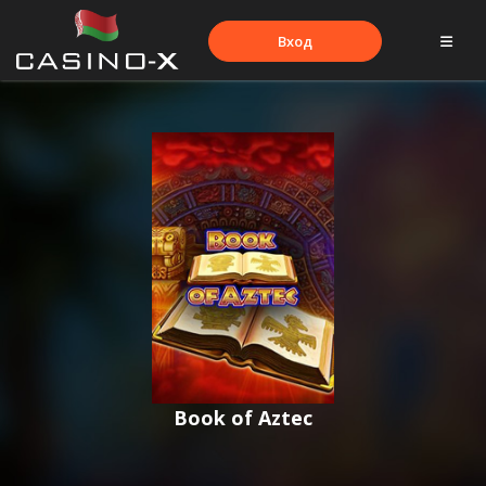
Вход
Book of Aztec