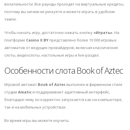
волатильности. Все раунды проходят на виртуальные кредиты,
поэтому вы ничем не рискуете и можете играть в удобном
темпе.
Чтобы начать игру, достаточно нажать кнопку
«Играть»
. На
платформе
Casino X BY
представлено более 10 000 игровых
автоматов от ведущих провайдеров, включая классические
слоты, видеослоты, настольные игры и live-раздел.
Особенности слота Book of Aztec
Игровой автомат
Book of Aztec
выполнен в фирменном стиле
студии
Amatic
и поддерживает адаптивный интерфейс,
благодаря чему он корректно запускается как на компьютере,
так и на мобильных устройствах.
Во время игры вы можете изучить: