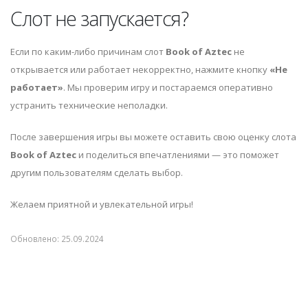
Слот не запускается?
Если по каким-либо причинам слот
Book of Aztec
не
открывается или работает некорректно, нажмите кнопку
«Не
работает»
. Мы проверим игру и постараемся оперативно
устранить технические неполадки.
После завершения игры вы можете оставить свою оценку слота
Book of Aztec
и поделиться впечатлениями — это поможет
другим пользователям сделать выбор.
Желаем приятной и увлекательной игры!
Обновлено:
25.09.2024