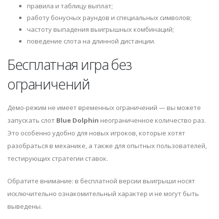
правила и таблицу выплат;
работу бонусных раундов и специальных символов;
частоту выпадения выигрышных комбинаций;
поведение слота на длинной дистанции.
Бесплатная игра без
ограничений
Демо-режим не имеет временных ограничений — вы можете
запускать слот
Blue Dolphin
неограниченное количество раз.
Это особенно удобно для новых игроков, которые хотят
разобраться в механике, а также для опытных пользователей,
тестирующих стратегии ставок.
Обратите внимание: в бесплатной версии выигрыши носят
исключительно ознакомительный характер и не могут быть
выведены.