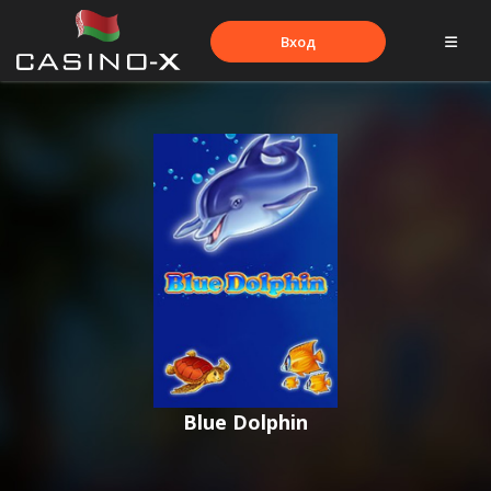
Вход
Blue Dolphin