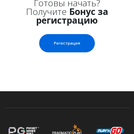
Готовы начать?
Получите
Бонус за
регистрацию
Регистрация