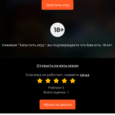
Запустить игру
Нажимая "Запустить игру", вы подтверждаете что Вам есть 18 лет.
Открыть на весь экран
Если игра не работает, нажмите
сюда
Рейтинг
5
Всего оценок:
1
Играть на деньги