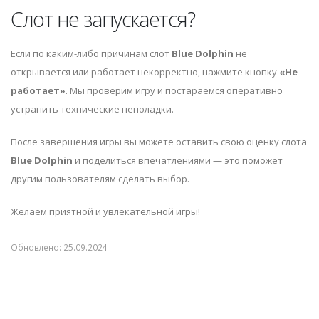
Слот не запускается?
Если по каким-либо причинам слот
Blue Dolphin
не
открывается или работает некорректно, нажмите кнопку
«Не
работает»
. Мы проверим игру и постараемся оперативно
устранить технические неполадки.
После завершения игры вы можете оставить свою оценку слота
Blue Dolphin
и поделиться впечатлениями — это поможет
другим пользователям сделать выбор.
Желаем приятной и увлекательной игры!
Обновлено:
25.09.2024