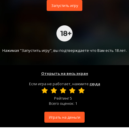
Запустить игру
Нажимая "Запустить игру", вы подтверждаете что Вам есть 18 лет.
Открыть на весь экран
Если игра не работает, нажмите
сюда
Рейтинг
5
Всего оценок:
1
Играть на деньги