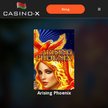
Вход
Arising Phoenix