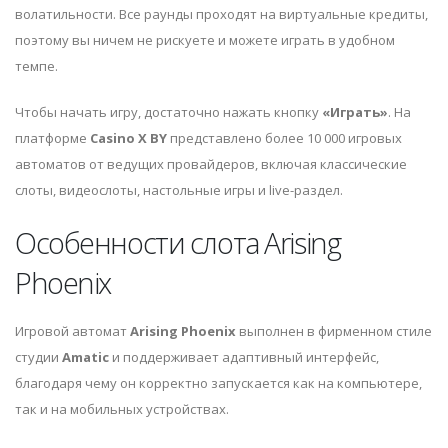
волатильности. Все раунды проходят на виртуальные кредиты,
поэтому вы ничем не рискуете и можете играть в удобном
темпе.
Чтобы начать игру, достаточно нажать кнопку
«Играть»
. На
платформе
Casino X BY
представлено более 10 000 игровых
автоматов от ведущих провайдеров, включая классические
слоты, видеослоты, настольные игры и live-раздел.
Особенности слота Arising
Phoenix
Игровой автомат
Arising Phoenix
выполнен в фирменном стиле
студии
Amatic
и поддерживает адаптивный интерфейс,
благодаря чему он корректно запускается как на компьютере,
так и на мобильных устройствах.