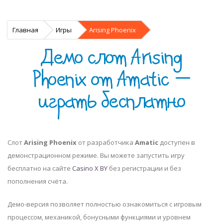
Главная
Игры
Arising Phoenix
Демо слот Arising
Phoenix от Amatic —
играть бесплатно
Слот
Arising Phoenix
от разработчика
Amatic
доступен в
демонстрационном режиме. Вы можете запустить игру
бесплатно на сайте
Casino X BY
без регистрации и без
пополнения счёта.
Демо-версия позволяет полностью ознакомиться с игровым
процессом, механикой, бонусными функциями и уровнем