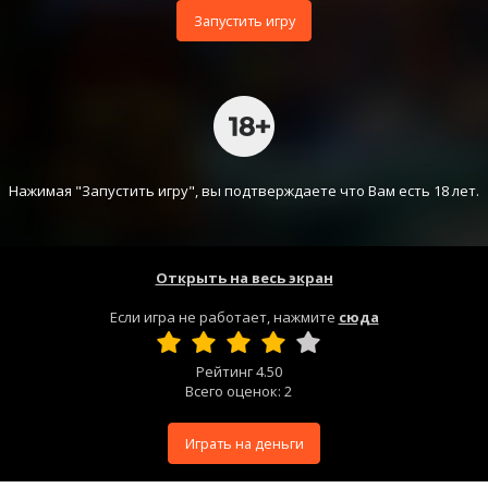
Запустить игру
Нажимая "Запустить игру", вы подтверждаете что Вам есть 18 лет.
Открыть на весь экран
Если игра не работает, нажмите
сюда
Рейтинг
4.50
Всего оценок:
2
Играть на деньги