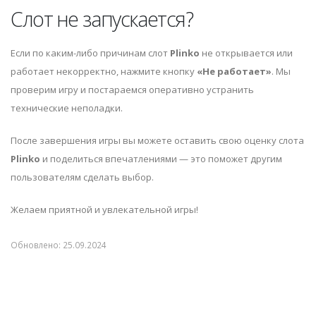
Слот не запускается?
Если по каким-либо причинам слот
Plinko
не открывается или
работает некорректно, нажмите кнопку
«Не работает»
. Мы
проверим игру и постараемся оперативно устранить
технические неполадки.
После завершения игры вы можете оставить свою оценку слота
Plinko
и поделиться впечатлениями — это поможет другим
пользователям сделать выбор.
Желаем приятной и увлекательной игры!
Обновлено:
25.09.2024