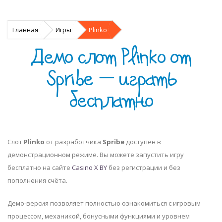
Главная
Игры
Plinko
Демо слот Plinko от
Spribe — играть
бесплатно
Слот
Plinko
от разработчика
Spribe
доступен в
демонстрационном режиме. Вы можете запустить игру
бесплатно на сайте
Casino X BY
без регистрации и без
пополнения счёта.
Демо-версия позволяет полностью ознакомиться с игровым
процессом, механикой, бонусными функциями и уровнем