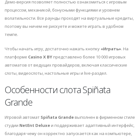
Демо-версия позволяет полностью ознакомиться с игровым
процессом, механикой, бонусными функциями и уровнем
волатильности. Все раунды проходят на виртуальные кредиты,
поэтому вы ничем не рискуете и можете играть в удобном
темпе.
Чтобы начать игру, достаточно нажать кнопку
«Играть»
. На
платформе
Casino X BY
представлено более 10 000 игровых
автоматов от ведущих провайдеров, включая классические
слоты, видеослоты, настольные игры и live-раздел.
Особенности слота Spiñata
Grande
Игровой автомат
Spiñata Grande
выполнен в фирменном стиле
студии
NetEnt Deluxe
и поддерживает адаптивный интерфейс,
благодаря чему он корректно запускается как на компьютере,