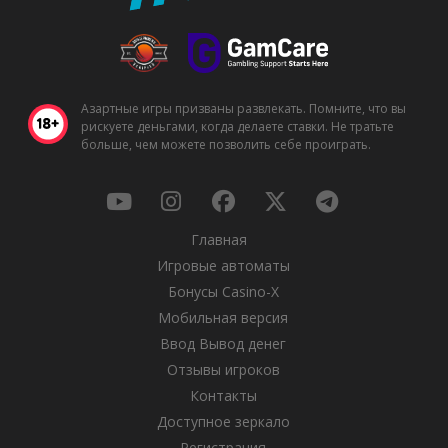
Азартные игры призваны развлекать. Помните, что вы
рискуете деньгами, когда делаете ставки. Не тратьте
больше, чем можете позволить себе проиграть.
Главная
Игровые автоматы
Бонусы Casino-X
Мобильная версия
Ввод Вывод денег
Отзывы игроков
Контакты
Доступное зеркало
Регистрация