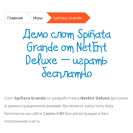
Главная
Игры
Spiñata Grande
Демо слот Spiñata
Grande от NetEnt
Deluxe — играть
бесплатно
Слот
Spiñata Grande
от разработчика
NetEnt Deluxe
доступен
в демонстрационном режиме. Вы можете запустить игру
бесплатно на сайте
Casino X BY
без регистрации и без
пополнения счёта.