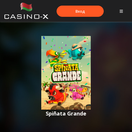
Вход
Spiñata Grande