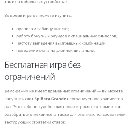
так и на мобильных устройствах.
Во время игры вы можете изучить:
правила и таблицу выплат;
работу бонусных раундов и специальных символов;
частоту выпадения выигрышных комбинаций;
поведение слота на длинной дистанции.
Бесплатная игра без
ограничений
Демо-режим не имеет временных ограничений — вы можете
запускать слот
Spiñata Grande
неограниченное количество
раз. Это особенно удобно для новых игроков, которые хотят
разобраться в механике, а также для опытных пользователей,
тестирующих стратегии ставок.