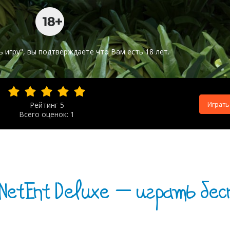
 игру", вы подтверждаете что Вам есть 18 лет.
Играть
Рейтинг
5
Всего оценок:
1
 NetEnt Deluxe — играть бе