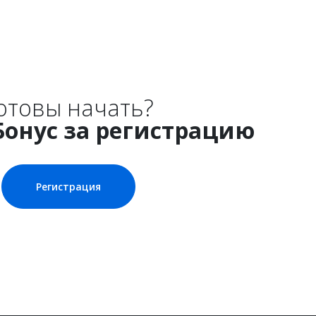
отовы начать?
Бонус за регистрацию
Регистрация