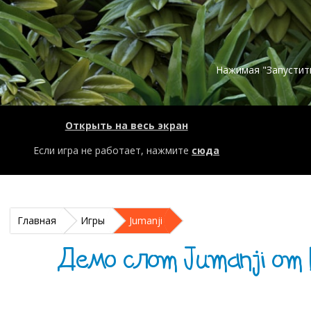
Нажимая "Запустить
Открыть на весь экран
Если игра не работает, нажмите
сюда
Главная
Игры
Jumanji
Демо слот Jumanji от