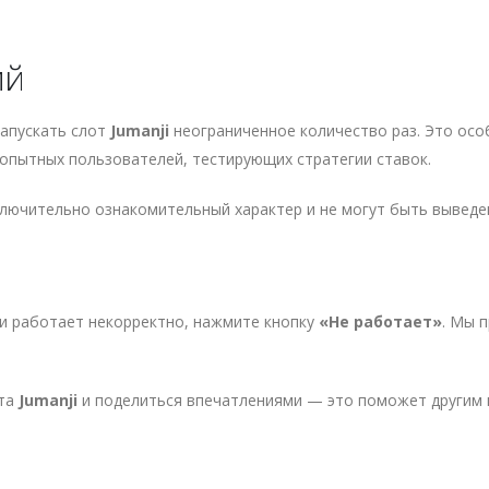
ий
апускать слот
Jumanji
неограниченное количество раз. Это осо
 опытных пользователей, тестирующих стратегии ставок.
ключительно ознакомительный характер и не могут быть выведе
и работает некорректно, нажмите кнопку
«Не работает»
. Мы 
ота
Jumanji
и поделиться впечатлениями — это поможет другим 