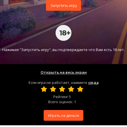
Запустить игру
Нажимая "Запустить игру", вы подтверждаете что Вам есть 18 лет.
Открыть на весь экран
Если игра не работает, нажмите
сюда
Рейтинг
5
Всего оценок:
1
Играть на деньги