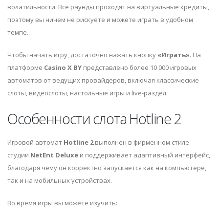
волатильности. Все раунды проходят на виртуальные кредиты,
поэтому вы ничем не рискуете и можете играть в удобном
темпе.
Чтобы начать игру, достаточно нажать кнопку
«Играть»
. На
платформе
Casino X BY
представлено более 10 000 игровых
автоматов от ведущих провайдеров, включая классические
слоты, видеослоты, настольные игры и live-раздел.
Особенности слота Hotline 2
Игровой автомат
Hotline 2
выполнен в фирменном стиле
студии
NetEnt Deluxe
и поддерживает адаптивный интерфейс,
благодаря чему он корректно запускается как на компьютере,
так и на мобильных устройствах.
Во время игры вы можете изучить: