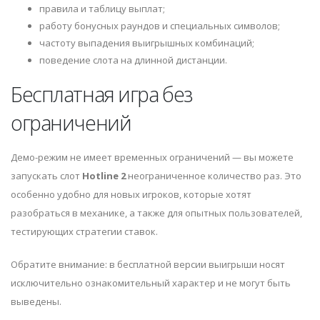
правила и таблицу выплат;
работу бонусных раундов и специальных символов;
частоту выпадения выигрышных комбинаций;
поведение слота на длинной дистанции.
Бесплатная игра без
ограничений
Демо-режим не имеет временных ограничений — вы можете
запускать слот
Hotline 2
неограниченное количество раз. Это
особенно удобно для новых игроков, которые хотят
разобраться в механике, а также для опытных пользователей,
тестирующих стратегии ставок.
Обратите внимание: в бесплатной версии выигрыши носят
исключительно ознакомительный характер и не могут быть
выведены.