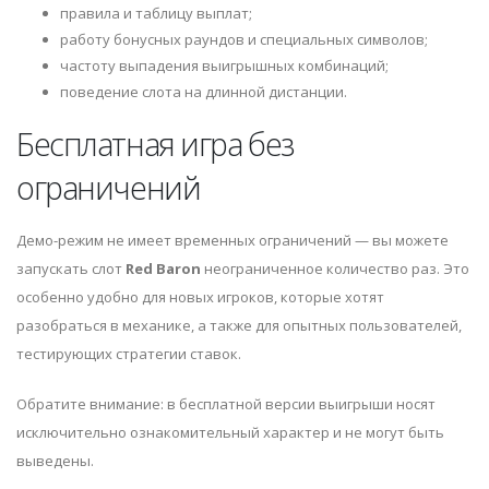
правила и таблицу выплат;
работу бонусных раундов и специальных символов;
частоту выпадения выигрышных комбинаций;
поведение слота на длинной дистанции.
Бесплатная игра без
ограничений
Демо-режим не имеет временных ограничений — вы можете
запускать слот
Red Baron
неограниченное количество раз. Это
особенно удобно для новых игроков, которые хотят
разобраться в механике, а также для опытных пользователей,
тестирующих стратегии ставок.
Обратите внимание: в бесплатной версии выигрыши носят
исключительно ознакомительный характер и не могут быть
выведены.