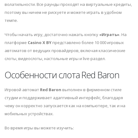
волатильности. Все раунды проходят на виртуальные кредиты,
поэтому вы ничем не рискуете и можете играть в удобном
темпе.
Чтобы начать игру, достаточно нажать кнопку
«Играть»
. На
платформе
Casino X BY
представлено более 10 000 игровых
автоматов от ведущих провайдеров, включая классические
слоты, видеослоты, настольные игры и live-раздел.
Особенности слота Red Baron
Игровой автомат
Red Baron
выполнен в фирменном стиле
студии
и поддерживает адаптивный интерфейс, благодаря
чему он корректно запускается как на компьютере, так и на
мобильных устройствах.
Во время игры вы можете изучить: