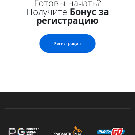
Готовы начать?
Получите
Бонус за
регистрацию
Регистрация