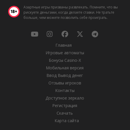
Азартные игры призваны развлекать. Помните, что вы
рискуете деньгами, когда делаете ставки. Не тратьте
больше, чем можете позволить себе проиграть.
Главная
Игровые автоматы
Бонусы Casino-X
Мобильная версия
Ввод Вывод денег
Отзывы игроков
Контакты
Доступное зеркало
Регистрация
Скачать
Карта сайта