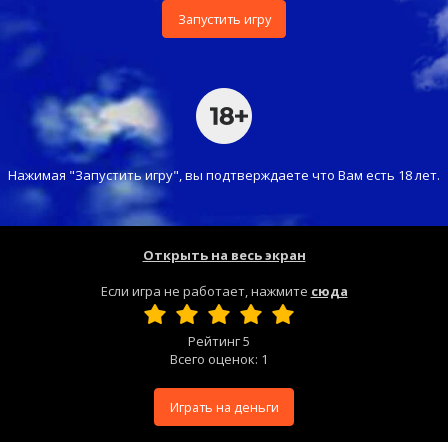
Запустить игру
Нажимая "Запустить игру", вы подтверждаете что Вам есть 18 лет.
Открыть на весь экран
Если игра не работает, нажмите
сюда
Рейтинг
5
Всего оценок:
1
Играть на деньги