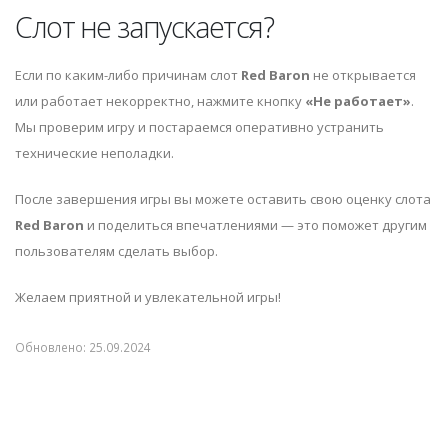
Слот не запускается?
Если по каким-либо причинам слот
Red Baron
не открывается
или работает некорректно, нажмите кнопку
«Не работает»
.
Мы проверим игру и постараемся оперативно устранить
технические неполадки.
После завершения игры вы можете оставить свою оценку слота
Red Baron
и поделиться впечатлениями — это поможет другим
пользователям сделать выбор.
Желаем приятной и увлекательной игры!
Обновлено:
25.09.2024