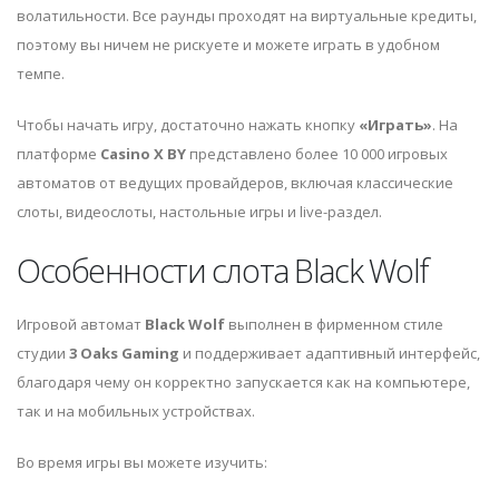
волатильности. Все раунды проходят на виртуальные кредиты,
поэтому вы ничем не рискуете и можете играть в удобном
темпе.
Чтобы начать игру, достаточно нажать кнопку
«Играть»
. На
платформе
Casino X BY
представлено более 10 000 игровых
автоматов от ведущих провайдеров, включая классические
слоты, видеослоты, настольные игры и live-раздел.
Особенности слота Black Wolf
Игровой автомат
Black Wolf
выполнен в фирменном стиле
студии
3 Oaks Gaming
и поддерживает адаптивный интерфейс,
благодаря чему он корректно запускается как на компьютере,
так и на мобильных устройствах.
Во время игры вы можете изучить: