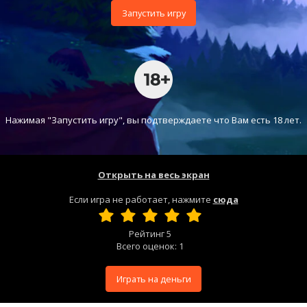
Запустить игру
Нажимая "Запустить игру", вы подтверждаете что Вам есть 18 лет.
Открыть на весь экран
Если игра не работает, нажмите
сюда
Рейтинг
5
Всего оценок:
1
Играть на деньги