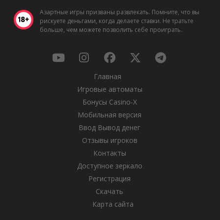
Азартные игры призваны развлекать. Помните, что вы
рискуете деньгами, когда делаете ставки. Не тратьте
больше, чем можете позволить себе проиграть.
Главная
Игровые автоматы
Бонусы Casino-X
Мобильная версия
Ввод Вывод денег
Отзывы игроков
Контакты
Доступное зеркало
Регистрация
Скачать
Карта сайта