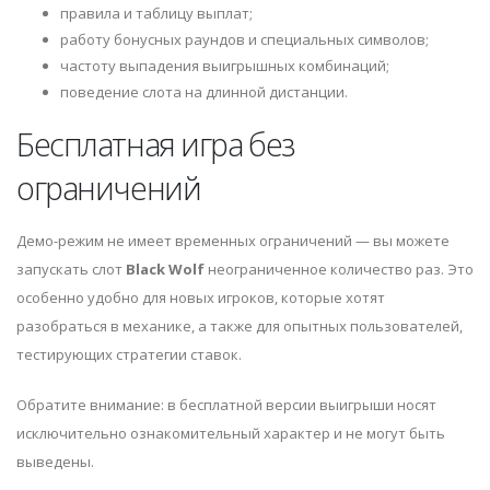
правила и таблицу выплат;
работу бонусных раундов и специальных символов;
частоту выпадения выигрышных комбинаций;
поведение слота на длинной дистанции.
Бесплатная игра без
ограничений
Демо-режим не имеет временных ограничений — вы можете
запускать слот
Black Wolf
неограниченное количество раз. Это
особенно удобно для новых игроков, которые хотят
разобраться в механике, а также для опытных пользователей,
тестирующих стратегии ставок.
Обратите внимание: в бесплатной версии выигрыши носят
исключительно ознакомительный характер и не могут быть
выведены.